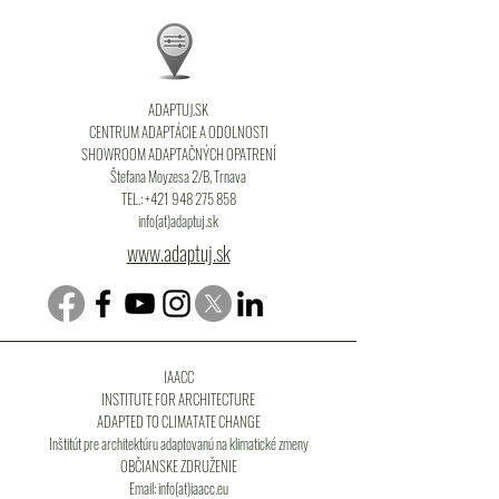
ADAPTUJ.SK
CENTRUM ADAPTÁCIE A ODOLNOSTI
SHOWROOM ADAPTAČNÝCH OPATRENÍ
Štefana Moyzesa 2/B, Trnava
TEL.:
+421 948 275 858
info(at)adaptuj.sk
www.adaptuj.sk
IAACC
INSTITUTE FOR ARCHITECTURE
ADAPTED TO CLIMATATE CHANGE
Inštitút pre architektúru adaptovanú na klimatické zmeny
OBČIANSKE ZDRUŽENIE
Email: info(at)iaacc.eu