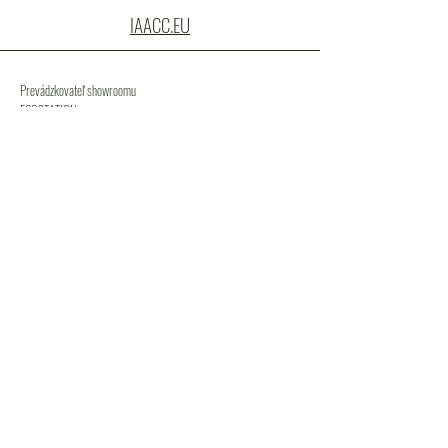
IAACC.EU
Prevádzkovateľ showroomu
ECOSTATION, s.r.o.
SÍDLO: Bratislavská 5990/4, Trnava, 91702
IČO :
51 741 504
DIČ : 2120781872
IČ DPH : SK2120781872
Zapísaná v OR :
Okresný súd Trnava oddiel Sro,
vložka č. 42436/T
IBAN: SK72 0200 0000 0039 7036 6955
Ochrana osobných údajov
PARTNERSKÁ ZÓNA
VSTUP PRE PARTNERA