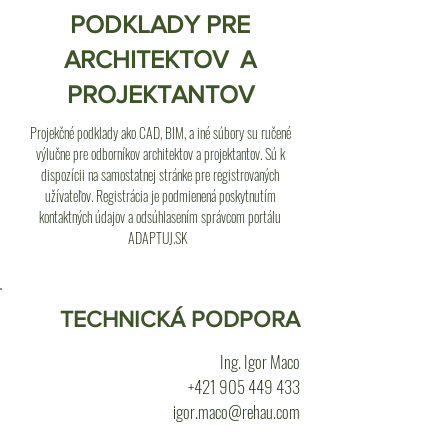
PODKLADY PRE
ARCHITEKTOV A
PROJEKTANTOV
Projekčné podklady ako CAD, BIM, a iné súbory su ručené
výlučne pre odborníkov architektov a projektantov. Sú k
dispozícii na samostatnej stránke pre registrovaných
užívateľov. Registrácia je podmienená poskytnutím
kontaktných údajov a odsúhlasením správcom portálu
ADAPTUJ.SK
TECHNICKÁ PODPORA
Ing. Igor Maco
+421 905 449 433
igor.maco@rehau.com