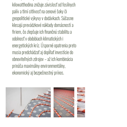
kilowatthodina znižuje závislosť od fosílnych
palív a tlmí citlivosť na cenové šoky či
geopolitické výkyvy v dodávkach. Súčasne
klesajú prevádzkové náklady domácností a
firiem, čo zlepšuje ich finančnú stabilitu a
odolnosť v obdobiach klimatických i
energetických kríz. Úsporné opatrenia preto
musia predchádzať aj dopĺňať investície do
obnoviteľných zdrojov – až ich kombinácia
prináša maximálny environmentálny,
ekonomický aj bezpečnostný prínos.