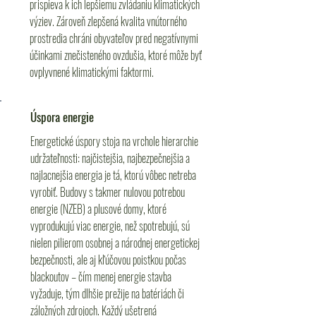
prispieva k ich lepšiemu zvládaniu klimatických
výziev. Zároveň zlepšená kvalita vnútorného
prostredia chráni obyvateľov pred negatívnymi
účinkami znečisteného ovzdušia, ktoré môže byť
ovplyvnené klimatickými faktormi.
Úspora energie
Energetické úspory stoja na vrchole hierarchie
udržateľnosti: najčistejšia, najbezpečnejšia a
najlacnejšia energia je tá, ktorú vôbec netreba
vyrobiť. Budovy s takmer nulovou potrebou
energie (NZEB) a plusové domy, ktoré
vyprodukujú viac energie, než spotrebujú, sú
nielen pilierom osobnej a národnej energetickej
bezpečnosti, ale aj kľúčovou poistkou počas
blackoutov – čím menej energie stavba
vyžaduje, tým dlhšie prežije na batériách či
záložných zdrojoch. Každý ušetrená