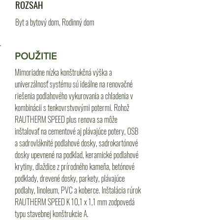
ROZSAH
Byt a bytový dom, Rodinný dom
POUŽITIE
Mimoriadne nízka konštrukčná výška a
univerzálnosť systému sú ideálne na renovačné
riešenia podlahového vykurovania a chladenia v
kombinácii s tenkovrstvovými potermi. Rohož
RAUTHERM SPEED plus renova sa môže
inštalovať na cementové aj plávajúce potery, OSB
a sadrovláknité podlahové dosky, sadrokartónové
dosky upevnené na podklad, keramické podlahové
krytiny, dlaždice z prírodného kameňa, betónové
podklady, drevené dosky, parkety, plávajúce
podlahy, linoleum, PVC a koberce. Inštalácia rúrok
RAUTHERM SPEED K 10,1 x 1,1 mm zodpovedá
typu stavebnej konštrukcie A.