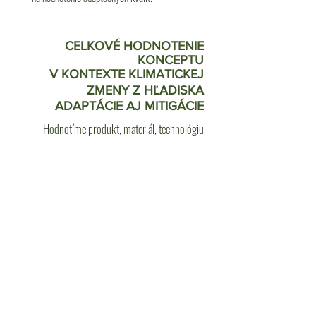
CELKOVÉ HODNOTENIE
KONCEPTU
V KONTEXTE KLIMATICKEJ
ZMENY Z HĽADISKA
ADAPTÁCIE AJ MITIGÁCIE
Hodnotíme produkt, materiál, technológiu
alebo službu z hľadiska relevantnosti použitia v
kontexte klimatických zmien. V tejto časti
posudzujeme mitigačné aj adaptačné kvality
HODNOTENIE Z HĽADISKA
PRÍNOSU PRODUKTU A
VÝROBCU PRE BUDOVANIE
ODOLNOSTI