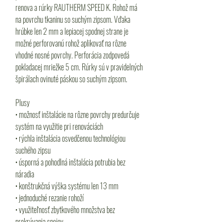
renova a rúrky RAUTHERM SPEED K. Rohož má
na povrchu tkaninu so suchým zipsom. Vďaka
hrúbke len 2 mm a lepiacej spodnej strane je
možné perforovanú rohož aplikovať na rôzne
vhodné nosné povrchy. Perforácia zodpovedá
pokladacej mriežke 5 cm. Rúrky sú v pravidelných
špirálach ovinuté páskou so suchým zipsom.
Plusy
• možnosť inštalácie na rôzne povrchy predurčuje
systém na využitie pri renováciách
• rýchla inštalácia osvedčenou technológiou
suchého zipsu
• úsporná a pohodlná inštalácia potrubia bez
náradia
• konštrukčná výška systému len 13 mm
• jednoduché rezanie rohoží
• využiteľnosť zbytkového množstva bez
prekrývania spojov