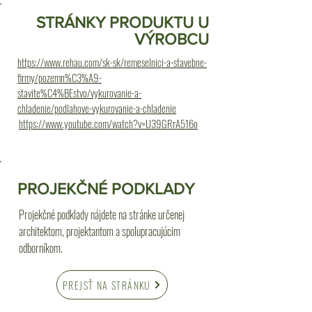
STRÁNKY PRODUKTU U
VÝROBCU
https://www.rehau.com/sk-sk/remeselnici-a-stavebne-
firmy/pozemn%C3%A9-
stavite%C4%BEstvo/vykurovanie-a-
chladenie/podlahove-vykurovanie-a-chladenie
https://www.youtube.com/watch?v=U39GRrA516o
PROJEKČNÉ PODKLADY
Projekčné podklady nájdete na stránke určenej
architektom, projektantom a spolupracujúcim
odborníkom.
PREJSŤ NA STRÁNKU