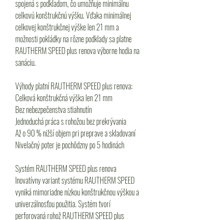
spojená s podkladom, čo umožňuje minimálnu
celkovú konštrukčnú výšku. Vďaka minimálnej
celkovej konštrukčnej výške len 21 mm a
možnosti pokládky na rôzne podklady sa platne
RAUTHERM SPEED plus renova výborne hodia na
sanáciu.
Výhody platní RAUTHERM SPEED plus renova:
Celková konštrukčná výška len 21 mm
Bez nebezpečenstva stiahnutín
Jednoduchá práca s rohožou bez prekrývania
Až o 90 % nižší objem pri preprave a skladovaní
Nivelačný poter je pochôdzny po 5 hodinách
Systém RAUTHERM SPEED plus renova
Inovatívny variant systému RAUTHERM SPEED
vyniká mimoriadne nízkou konštrukčnou výškou a
univerzálnosťou použitia. Systém tvorí
perforovaná rohož RAUTHERM SPEED plus