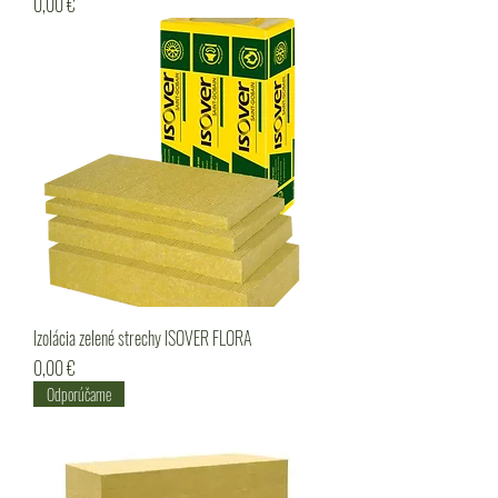
Cena
0,00 €
Izolácia zelené strechy ISOVER FLORA
Cena
0,00 €
Odporúčame