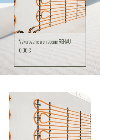
Vykurovanie a chladenie REHAU
Okno GENEO PASSIV
Cena
Cena
0,00 €
0,00 €