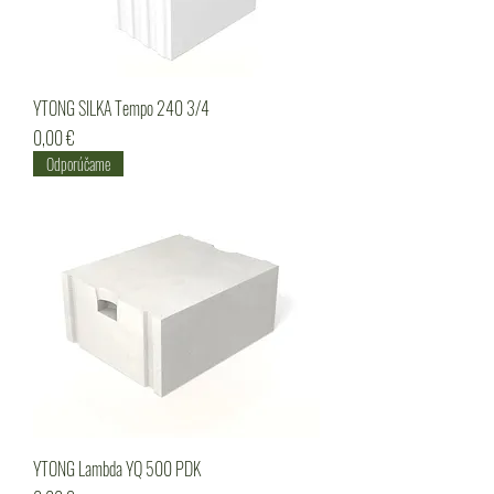
YTONG SILKA Tempo 240 3/4
Cena
0,00 €
Odporúčame
YTONG Lambda YQ 500 PDK