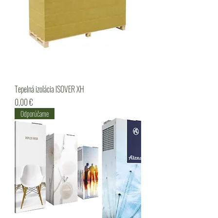
Tepelná izolácia ISOVER XH
Cena
0,00 €
Odporúčame