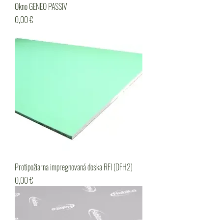
Okno GENEO PASSIV
Cena
0,00 €
Protipožiarna impregnovaná doska RFI (DFH2)
Cena
0,00 €