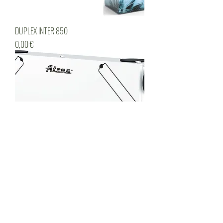
DUPLEX INTER 850
Cena
0,00 €
DUPLEX 150, 350, 550 Pro
Cena
0,00 €