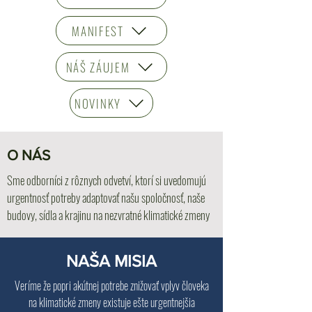
MANIFEST
NÁŠ ZÁUJEM
NOVINKY
O NÁS
Sme odborníci z rôznych odvetví, ktorí si uvedomujú
urgentnosť potreby adaptovať našu spoločnosť, naše
budovy, sídla a krajinu na nezvratné klimatické zmeny
NAŠA MISIA
Veríme že popri akútnej potrebe znižovať vplyv človeka
na klimatické zmeny existuje ešte urgentnejšia