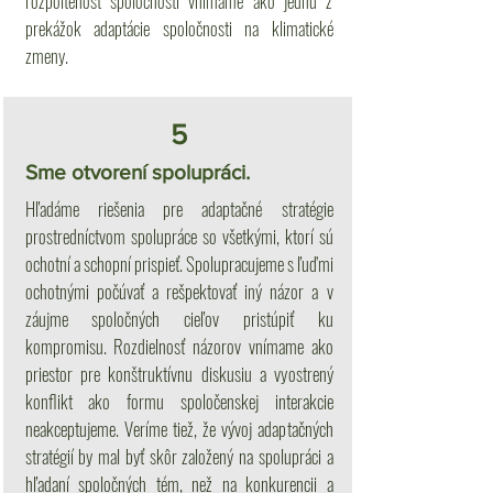
rozpoltenosť spoločnosti vnímame ako jednu z
prekážok adaptácie spoločnosti na klimatické
zmeny.
5
Sme otvorení spolupráci.
Hľadáme riešenia pre adaptačné stratégie
prostredníctvom spolupráce so všetkými, ktorí sú
ochotní a schopní prispieť. Spolupracujeme s ľuďmi
ochotnými počúvať a rešpektovať iný názor a v
záujme spoločných cieľov pristúpiť ku
kompromisu. Rozdielnosť názorov vnímame ako
priestor pre konštruktívnu diskusiu a vyostrený
konflikt ako formu spoločenskej interakcie
neakceptujeme. Veríme tiež, že vývoj adaptačných
stratégií by mal byť skôr založený na spolupráci a
hľadaní spoločných tém, než na konkurencii a