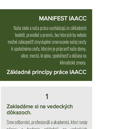
MANIFEST IAACC
Naše ciele a naša práca vychádzajú zo základných
hodnôt, pravidiel a premís, bez ktorých by nebolo
možné zabezpečiť zmysluplné smerovanie našej cesty
k spoločnému cieľu, ktorým je pripraviť naše domy,
ulice, mestá, krajinu, spoločnosť a občana na
klimatické zmeny.
Základné princípy práce IAACC
1
Zakladáme si na vedeckých
dôkazoch.
Sme odborníci, profesionáli a akademici, ktorí svoje