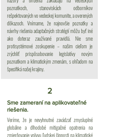
názory a tvrdenia zakladajú na vedeckých
poznatkoch, stanoviskách odborníkov
rešpektovaných vo vedeckej komunite, a overených
dôkazoch. Vnímame, že najnovšie poznatky a
návrhy riešenia adaptačných stratégií môžu byť iné
ako doteraz zaužívané pravidlá. Nie sme
protisystémové zoskupenie – našim cieľom je
zrýchliť prispôsobovanie legislatívy novým
poznatkom a klimatickým zmenám, s ohľadom na
špecifiká našej krajiny.
2
Sme zameraní na aplikovateľné
riešenia.
Veríme, že je nevyhnutné zavádzať zmysluplné
globálne a dlhodobé mitigačné opatrenia na
zmierňovanie vplyvu ľudskej činnosti na klimatické