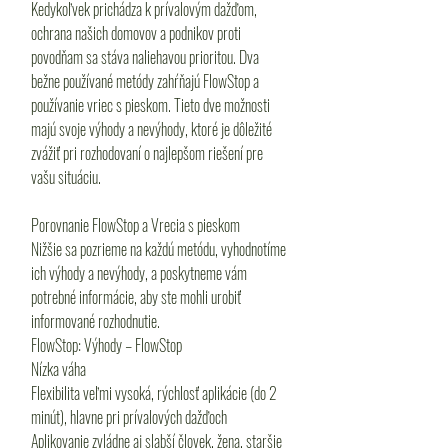
Kedykoľvek prichádza k prívalovým dažďom,
ochrana našich domovov a podnikov proti
povodňam sa stáva naliehavou prioritou. Dva
bežne používané metódy zahŕňajú FlowStop a
používanie vriec s pieskom. Tieto dve možnosti
majú svoje výhody a nevýhody, ktoré je dôležité
zvážiť pri rozhodovaní o najlepšom riešení pre
vašu situáciu.
Porovnanie FlowStop a Vrecia s pieskom
Nižšie sa pozrieme na každú metódu, vyhodnotíme
ich výhody a nevýhody, a poskytneme vám
potrebné informácie, aby ste mohli urobiť
informované rozhodnutie.
FlowStop: Výhody – FlowStop
Nízka váha
Flexibilita veľmi vysoká, rýchlosť aplikácie (do 2
minút), hlavne pri prívalových dažďoch
Aplikovanie zvládne aj slabší človek, žena, staršie