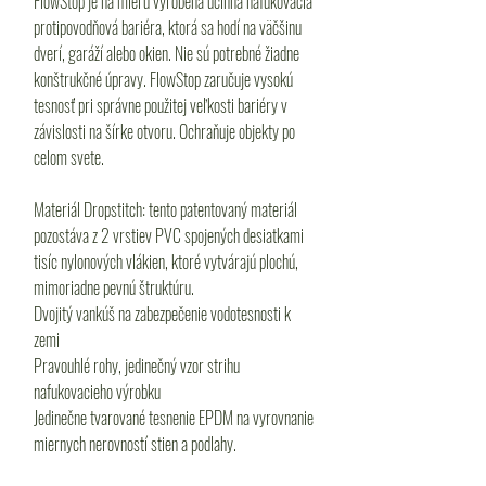
FlowStop je na mieru vyrobená účinná nafukovacia
protipovodňová bariéra, ktorá sa hodí na väčšinu
dverí, garáží alebo okien. Nie sú potrebné žiadne
konštrukčné úpravy. FlowStop zaručuje vysokú
tesnosť pri správne použitej veľkosti bariéry v
závislosti na šírke otvoru. Ochraňuje objekty po
celom svete.
Materiál Dropstitch: tento patentovaný materiál
pozostáva z 2 vrstiev PVC spojených desiatkami
tisíc nylonových vlákien, ktoré vytvárajú plochú,
mimoriadne pevnú štruktúru.
Dvojitý vankúš na zabezpečenie vodotesnosti k
zemi
Pravouhlé rohy, jedinečný vzor strihu
nafukovacieho výrobku
Jedinečne tvarované tesnenie EPDM na vyrovnanie
miernych nerovností stien a podlahy.