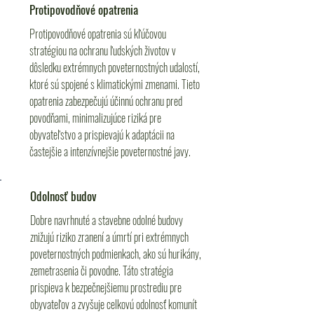
Protipovodňové opatrenia
Protipovodňové opatrenia sú kľúčovou
stratégiou na ochranu ľudských životov v
dôsledku extrémnych poveternostných udalostí,
ktoré sú spojené s klimatickými zmenami. Tieto
opatrenia zabezpečujú účinnú ochranu pred
povodňami, minimalizujúce riziká pre
obyvateľstvo a prispievajú k adaptácii na
častejšie a intenzívnejšie poveternostné javy.
Odolnosť budov
Dobre navrhnuté a stavebne odolné budovy
znižujú riziko zranení a úmrtí pri extrémnych
poveternostných podmienkach, ako sú hurikány,
zemetrasenia či povodne. Táto stratégia
prispieva k bezpečnejšiemu prostrediu pre
obyvateľov a zvyšuje celkovú odolnosť komunít