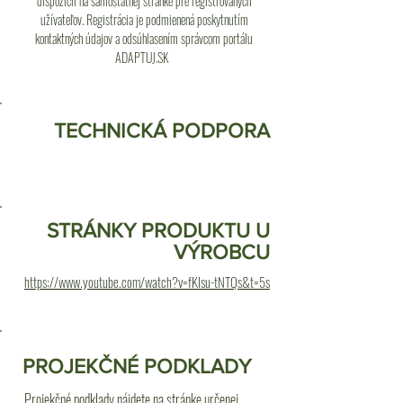
dispozícii na samostatnej stránke pre registrovaných
užívateľov. Registrácia je podmienená poskytnutím
kontaktných údajov a odsúhlasením správcom portálu
ADAPTUJ.SK
TECHNICKÁ PODPORA
STRÁNKY PRODUKTU U
VÝROBCU
https://www.youtube.com/watch?v=fKlsu-tNTQs&t=5s
PROJEKČNÉ PODKLADY
Projekčné podklady nájdete na stránke určenej