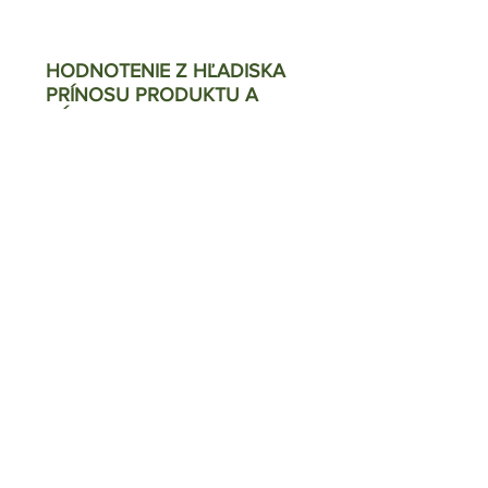
HODNOTENIE Z HĽADISKA
PRÍNOSU PRODUKTU A
VÝROBCU PRE BUDOVANIE
ODOLNOSTI
Napriek skutočnosti že si plne uvedomujeme
potrebu znižovania vplyvov človeka na
klimatickú zmenu (mitigácia), my sa
sústreďujeme prioritne na vlastnosti
produktov, technológií a služieb súvisiacich s
adaptáciou a budovaním odolnosti budov,
komunít, miest a spoločnosti voči
klimatickým zmenám.