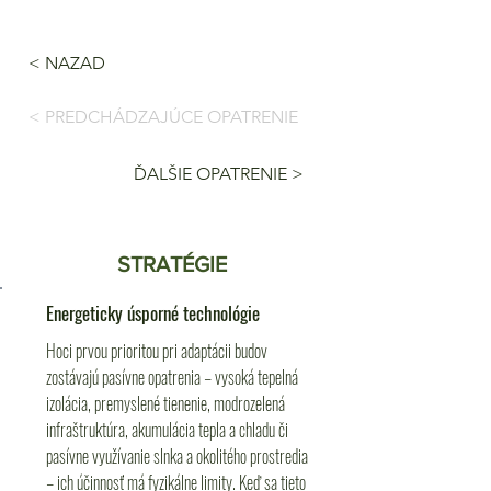
< NAZAD
< PREDCHÁDZAJÚCE OPATRENIE
ĎALŠIE OPATRENIE >
STRATÉGIE
Energeticky úsporné technológie
Hoci prvou prioritou pri adaptácii budov
zostávajú pasívne opatrenia – vysoká tepelná
izolácia, premyslené tienenie, modrozelená
infraštruktúra, akumulácia tepla a chladu či
pasívne využívanie slnka a okolitého prostredia
– ich účinnosť má fyzikálne limity. Keď sa tieto