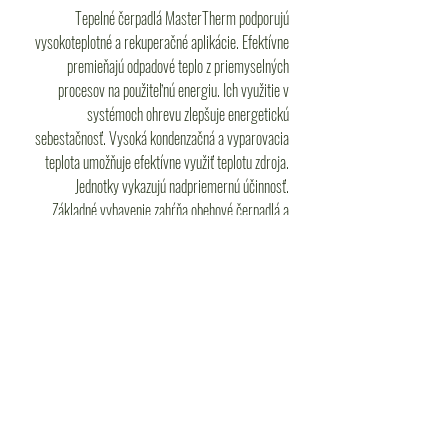
Tepelné čerpadlá MasterTherm podporujú
vysokoteplotné a rekuperačné aplikácie. Efektívne
premieňajú odpadové teplo z priemyselných
procesov na použiteľnú energiu. Ich využitie v
systémoch ohrevu zlepšuje energetickú
sebestačnosť. Vysoká kondenzačná a vyparovacia
teplota umožňuje efektívne využiť teplotu zdroja.
Jednotky vykazujú nadpriemernú účinnosť.
Základné vybavenie zahŕňa obehové čerpadlá a
riadenie viacerých okruhov. Možnosť efektívneho
riadenia pomocou vzdialeného pripojenia na server.
Prispievajú k zníženiu závislosti na externých
zdrojoch energie. Poskytujú priemyselným
prevádzkam spoľahlivú adaptáciu na výkyvy klímy.
ŠPECIFICKÉ VLASTNOSTI
PRODUKTU, TECHNOLÓGIE,