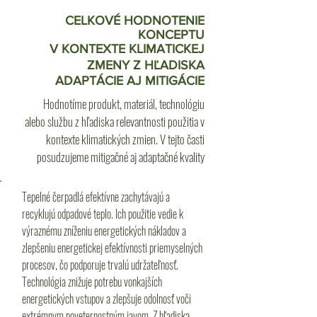
CELKOVÉ HODNOTENIE
KONCEPTU
V KONTEXTE KLIMATICKEJ
ZMENY Z HĽADISKA
ADAPTÁCIE AJ MITIGÁCIE
Hodnotíme produkt, materiál, technológiu
alebo službu z hľadiska relevantnosti použitia v
kontexte klimatických zmien. V tejto časti
posudzujeme mitigačné aj adaptačné kvality
Tepelné čerpadlá efektívne zachytávajú a
recyklujú odpadové teplo. Ich použitie vedie k
výraznému zníženiu energetických nákladov a
zlepšeniu energetickej efektívnosti priemyselných
procesov, čo podporuje trvalú udržateľnosť.
Technológia znižuje potrebu vonkajších
energetických vstupov a zlepšuje odolnosť voči
extrémnym poveternostným javom. Z hľadiska