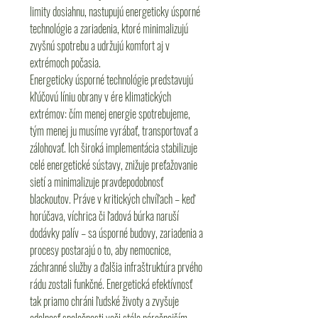
limity dosiahnu, nastupujú energeticky úsporné
technológie a zariadenia, ktoré minimalizujú
zvyšnú spotrebu a udržujú komfort aj v
extrémoch počasia.
Energeticky úsporné technológie predstavujú
kľúčovú líniu obrany v ére klimatických
extrémov: čím menej energie spotrebujeme,
tým menej ju musíme vyrábať, transportovať a
zálohovať. Ich široká implementácia stabilizuje
celé energetické sústavy, znižuje preťažovanie
sietí a minimalizuje pravdepodobnosť
blackoutov. Práve v kritických chvíľach – keď
horúčava, víchrica či ľadová búrka naruší
dodávky palív – sa úsporné budovy, zariadenia a
procesy postarajú o to, aby nemocnice,
záchranné služby a ďalšia infraštruktúra prvého
rádu zostali funkčné. Energetická efektívnosť
tak priamo chráni ľudské životy a zvyšuje