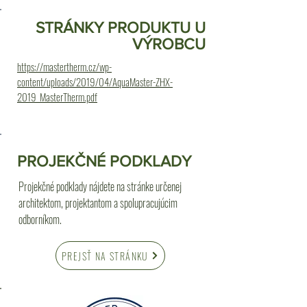
STRÁNKY PRODUKTU U
VÝROBCU
https://mastertherm.cz/wp-
content/uploads/2019/04/AquaMaster-ZHX-
2019_MasterTherm.pdf
PROJEKČNÉ PODKLADY
Projekčné podklady nájdete na stránke určenej
architektom, projektantom a spolupracujúcim
odborníkom.
PREJSŤ NA STRÁNKU