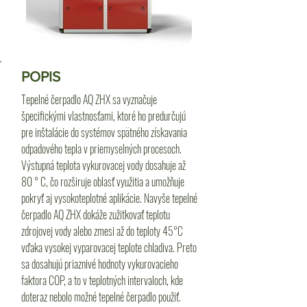
POPIS
Tepelné čerpadlo AQ ZHX sa vyznačuje
špecifickými vlastnosťami, ktoré ho predurčujú
pre inštalácie do systémov spätného získavania
odpadového tepla v priemyselných procesoch.
Výstupná teplota vykurovacej vody dosahuje až
80 ° C, čo rozširuje oblasť využitia a umožňuje
pokryť aj vysokoteplotné aplikácie. Navyše tepelné
čerpadlo AQ ZHX dokáže zužitkovať teplotu
zdrojovej vody alebo zmesi až do teploty 45°C
vďaka vysokej vyparovacej teplote chladiva. Preto
sa dosahujú priaznivé hodnoty vykurovacieho
faktora COP, a to v teplotných intervaloch, kde
doteraz nebolo možné tepelné čerpadlo použiť.