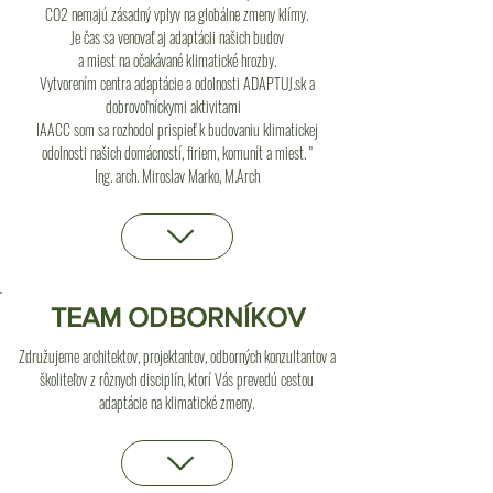
CO2 nemajú zásadný vplyv na globálne zmeny klímy.
Je čas sa venovať aj adaptácii našich budov
a miest na očakávané klimatické hrozby.
Vytvorením centra adaptácie a odolnosti ADAPTUJ.sk a
dobrovoľníckymi aktivitami
IAACC som sa rozhodol prispieť k budovaniu klimatickej
odolnosti našich domácností, firiem, komunít a miest. "
Ing. arch. Miroslav Marko, M.Arch
TEAM ODBORNÍKOV
Združujeme architektov, projektantov, odborných konzultantov a
školiteľov z rôznych disciplín, ktorí Vás prevedú cestou
adaptácie na klimatické zmeny.