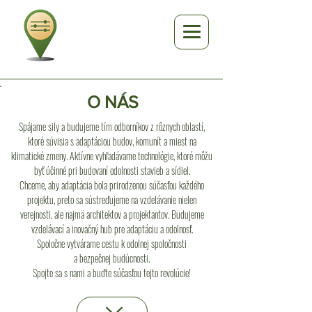
O NÁS
Spájame sily a budujeme tím odborníkov z rôznych oblastí,
ktoré súvisia s adaptáciou budov, komunít a miest na
klimatické zmeny. Aktívne vyhľadávame technológie, ktoré môžu
byť účinné pri budovaní odolnosti stavieb a sídiel.
Chceme, aby adaptácia bola prirodzenou súčasťou každého
projektu, preto sa sústreďujeme na vzdelávanie nielen
verejnosti, ale najmä architektov a projektantov. Budujeme
vzdelávací a inovačný hub pre adaptáciu a odolnosť.
Spoločne vytvárame cestu k odolnej spoločnosti
a bezpečnej budúcnosti.
Spojte sa s nami a buďte súčasťou tejto revolúcie!