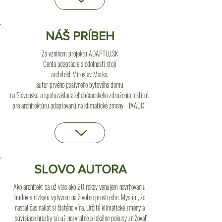
NÁŠ PRÍBEH
​Za vznikom projektu ADAPTUJ.SK
Centa adaptácie a odolnosti stojí
architekt Miroslav Marko,
autor prvého pasívneho bytového domu
na Slovensku a spoluzakladateľ občianskeho združenia Inštitút
pre architektúru adaptovanú na klimatické zmeny. IAACC.
SLOVO AUTORA
Ako architekt sa už viac ako 20 rokov venujem navrhovaniu
budov s nízkym vplyvom na životné prostredie. Myslím, že
nastal čas naliať si čistého vína. Určité klimatické zmeny a
súvisiace hrozby sú už nezvratné a lokálne pokusy znižovať